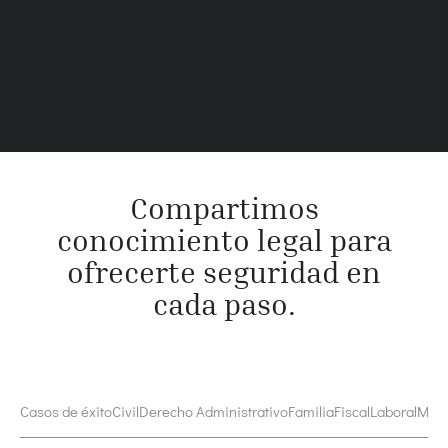
Compartimos
conocimiento legal para
ofrecerte seguridad en
cada paso.
Casos de éxito
Civil
Derecho Administrativo
Familia
Fiscal
Laboral
Medi