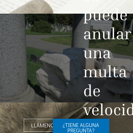
puede
anular
una
multa
de
veloci
¿TIENE ALGUNA
LLÁMENOS
PREGUNTA?