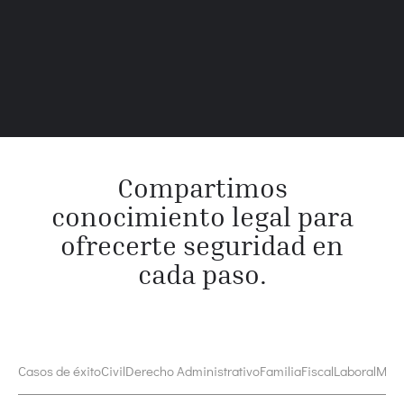
Compartimos
conocimiento legal para
ofrecerte seguridad en
cada paso.
Casos de éxito
Civil
Derecho Administrativo
Familia
Fiscal
Laboral
Medi