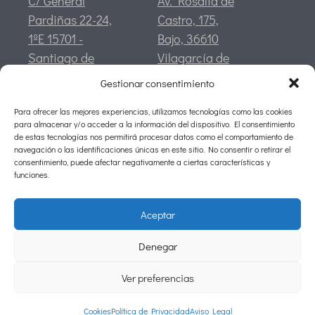
C/ General
Av. Rosalía de
Pardiñas 22-24,
Castro, 175,
1ºE 15701 -
Bajo, 36610
Santiago de
Vilagarcía de
Compostela
Arousa,
Gestionar consentimiento
Pontevedra
Para ofrecer las mejores experiencias, utilizamos tecnologías como las cookies
CONTACTO
para almacenar y/o acceder a la información del dispositivo. El consentimiento
info@silva-asociados.com
de estas tecnologías nos permitirá procesar datos como el comportamiento de
navegación o las identificaciones únicas en este sitio. No consentir o retirar el
Tlf:
981 94 04 24
consentimiento, puede afectar negativamente a ciertas características y
Móvil:
634 44 29 67
funciones.
Fax:
981 94 04 28
Aceptar
©2026 Silva Asociados
Denegar
Aviso Legal
Políitica de Privacidad
Ver preferencias
Cookies
Cookies
Política de Privacidad
Aviso Legal