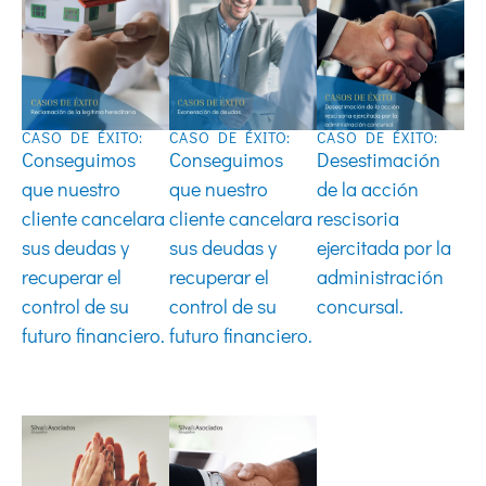
CASO DE ÉXITO:
CASO DE ÉXITO:
CASO DE ÉXITO:
Conseguimos
Conseguimos
Desestimación
que nuestro
que nuestro
de la acción
cliente cancelara
cliente cancelara
rescisoria
sus deudas y
sus deudas y
ejercitada por la
recuperar el
recuperar el
administración
control de su
control de su
concursal.
futuro financiero.
futuro financiero.