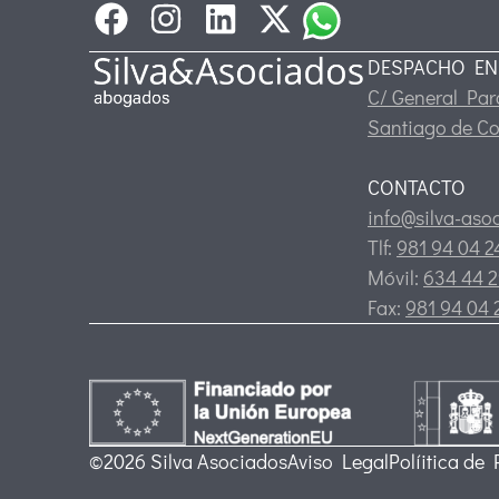
DESPACHO EN
C/ General Pard
Santiago de C
CONTACTO
info@silva-aso
Tlf:
981 94 04 
Móvil:
634 44 2
Fax:
981 94 04 
©2026 Silva Asociados
Aviso Legal
Políitica de