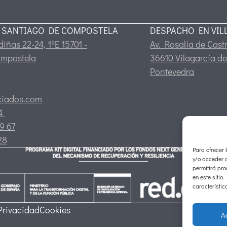
 SANTIAGO DE COMPOSTELA
DESPACHO EN VIL
iñas 22-24, 1ºE 15701 -
Av. Rosalía de Castr
ompostela
36610 Vilagarcía de
Pontevedra
ciados.com
24
9 67
28
Para ofrecer 
y/o acceder a
permitirá pr
en este sitio
característic
 Privacidad
Cookies
A