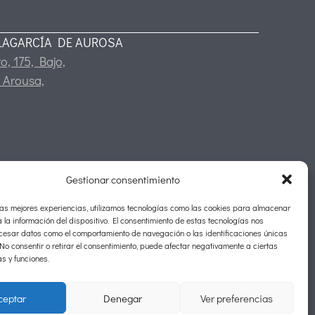
LAGARCÍA DE AUROSA
o, 175, Bajo,
 Arousa,
Gestionar consentimiento
las mejores experiencias, utilizamos tecnologías como las cookies para almacenar
 la información del dispositivo. El consentimiento de estas tecnologías nos
ocesar datos como el comportamiento de navegación o las identificaciones únicas
. No consentir o retirar el consentimiento, puede afectar negativamente a ciertas
as y funciones.
ceptar
Denegar
Ver preferencias