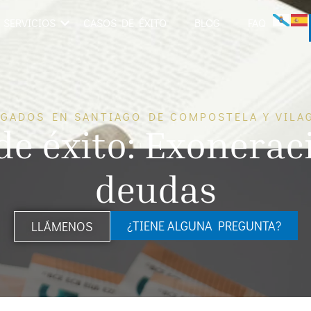
SERVICIOS
CASOS DE ÉXITO
BLOG
FAQ
GADOS EN SANTIAGO DE COMPOSTELA Y VILA
de éxito: Exonerac
deudas
¿TIENE ALGUNA PREGUNTA?
LLÁMENOS