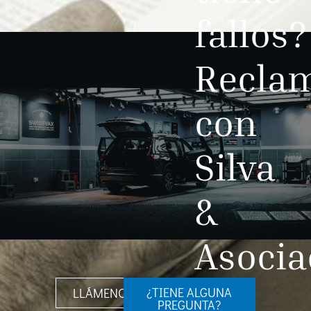
fallos?
Recla
con
Silva
&
Asocia
¿TIENE ALGUNA
LLÁMENOS
PREGUNTA?