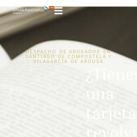
DESPACHO DE ABOGADOS EN
SANTIAGO DE COMPOSTELA Y
VILAGARCÍA DE AROUSA
¿Tiene
una
tarjeta
revolv