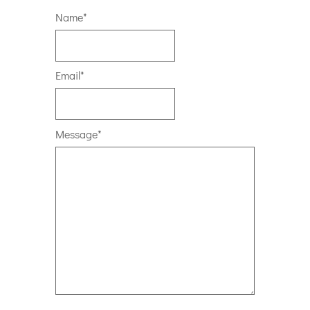
Entrada
Entrada
anterior
siguiente
Deja un comentario
Name
*
Email
*