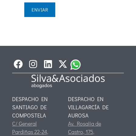
Message
*