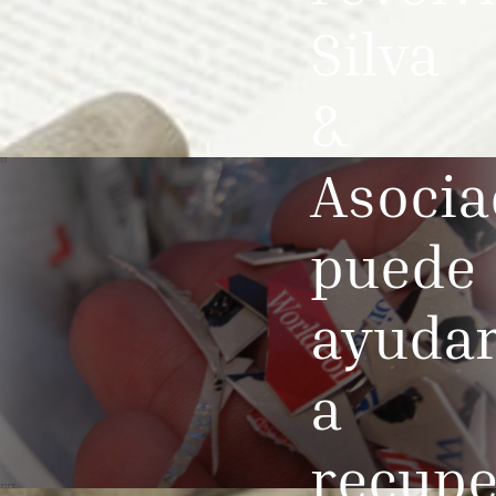
Silva
&
Asocia
puede
ayudar
a
recupe