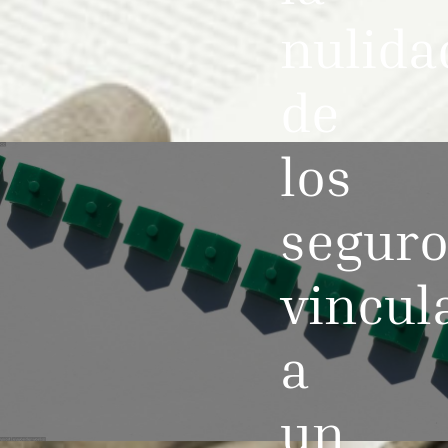
nulida
de
los
seguro
vincul
a
un