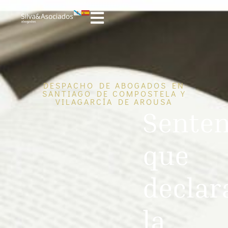
DESPACHO DE ABOGADOS EN
SANTIAGO DE COMPOSTELA Y
VILAGARCÍA DE AROUSA
Senten
que
declar
la