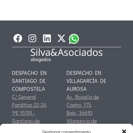
DESPACHO EN
DESPACHO EN
SANTIAGO DE
VILLAGARCÍA DE
COMPOSTELA
AUROSA
C/ General
Av. Rosalía de
Pardiñas 22-24,
Castro, 175,
1ºE 15701 -
Bajo, 36610
Santiago de
Vilagarcía de
Compostela
Arousa,
Gestionar consentimiento