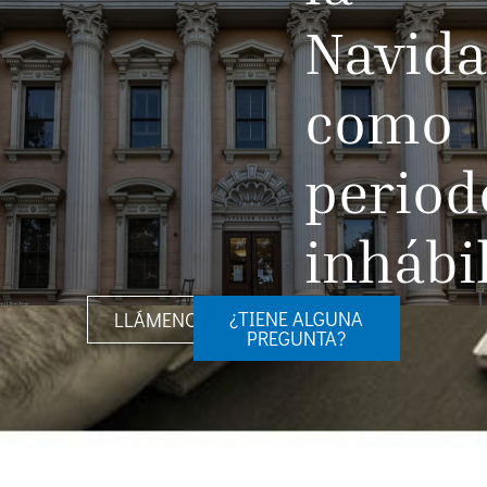
Navid
como
period
inhábi
¿TIENE ALGUNA
LLÁMENOS
PREGUNTA?