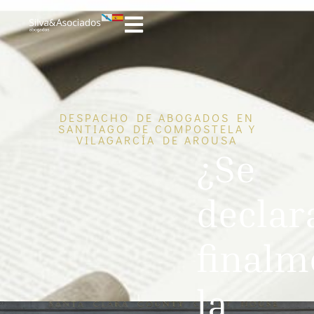
DESPACHO DE ABOGADOS EN
SANTIAGO DE COMPOSTELA Y
VILAGARCÍA DE AROUSA
¿Se
declar
finalm
la