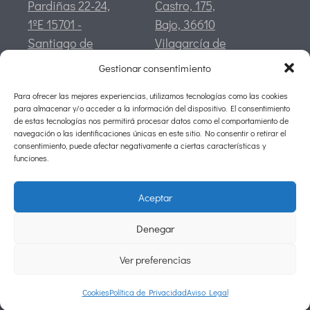
Pardiñas 22-24,
Castro, 175,
1ºE 15701 -
Bajo, 36610
Santiago de
Vilagarcía de
Compostela
Arousa,
Gestionar consentimiento
Pontevedra
Para ofrecer las mejores experiencias, utilizamos tecnologías como las cookies
CONTACTO
para almacenar y/o acceder a la información del dispositivo. El consentimiento
info@silva-asociados.com
de estas tecnologías nos permitirá procesar datos como el comportamiento de
navegación o las identificaciones únicas en este sitio. No consentir o retirar el
Tlf:
981 94 04 24
consentimiento, puede afectar negativamente a ciertas características y
Móvil:
634 44 29 67
funciones.
Fax:
981 94 04 28
Aceptar
©2026 Silva Asociados
Denegar
Aviso Legal
Políitica de Privacidad
Ver preferencias
Cookies
Cookies
Política de Privacidad
Aviso Legal