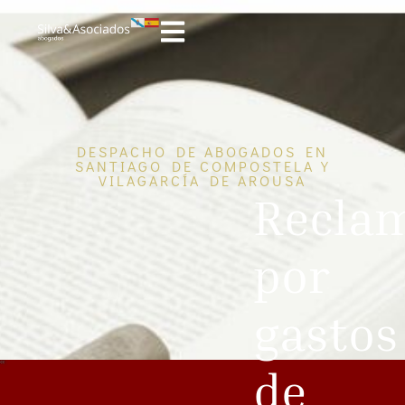
DESPACHO DE ABOGADOS EN
SANTIAGO DE COMPOSTELA Y
VILAGARCÍA DE AROUSA
Recla
por
gastos
de