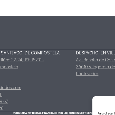
 SANTIAGO DE COMPOSTELA
DESPACHO EN VIL
iñas 22-24, 1ºE 15701 -
Av. Rosalía de Castr
ompostela
36610 Vilagarcía de
Pontevedra
ciados.com
24
9 67
28
Para ofrecer 