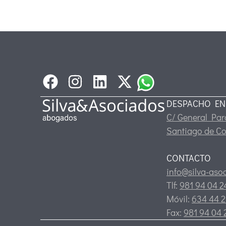
DESPACHO EN
C/ General Pard
Santiago de C
CONTACTO
info@silva-aso
Tlf:
981 94 04 
Móvil:
634 44 2
Fax:
981 94 04 