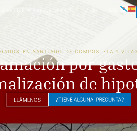
SERVICIOS
CASOS DE ÉXITO
BLOG
FAQ
GADOS EN SANTIAGO DE COMPOSTELA Y VILA
amación por gast
malización de hipo
¿TIENE ALGUNA PREGUNTA?
LLÁMENOS