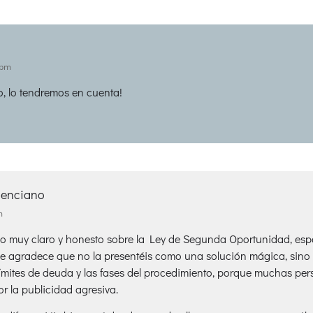
 pm
o, lo tendremos en cuenta!
lenciano
m
o muy claro y honesto sobre la Ley de Segunda Oportunidad, espec
 agradece que no la presentéis como una solución mágica, sino q
 límites de deuda y las fases del procedimiento, porque muchas pe
r la publicidad agresiva.