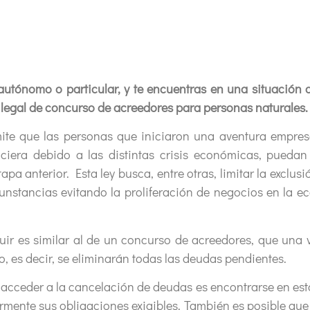
 autónomo o particular, y te encuentras en una situación 
egal de concurso de acreedores para personas naturales.
as personas que iniciaron una aventura empresaria
nciera debido a las distintas crisis económicas, pued
apa anterior. Esta ley busca, entre otras, limitar la exclu
unstancias evitando la proliferación de negocios en la 
milar al de un concurso de acreedores, que una vez f
o, es decir, se eliminarán todas las deudas pendientes.
der a la cancelación de deudas es encontrarse en esta
rmente sus obligaciones exigibles. También es posible que 