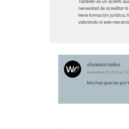
También es un acierto que
necesidad de acreditar l
tiene formación jurídica,
valorando si este mecani
silvaasociados
noviembre 27, 2025 at 1:
Muchas gracias por l