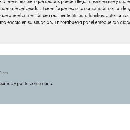
 diferenciéis bien qué deudas pueden llegar a exonerarse y cuáles 
a buena fe del deudor. Ese enfoque realista, combinado con un le
 hace que el contenido sea realmente útil para familias, autónomo
smo encaja en su situación. Enhorabuena por el enfoque tan didác
09 pm
eernos y por tu comentario.