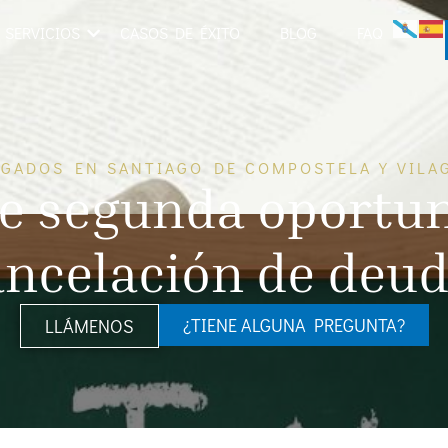
SERVICIOS
CASOS DE ÉXITO
BLOG
FAQ
GADOS EN SANTIAGO DE COMPOSTELA Y VILA
de segunda oportun
ncelación de deu
¿TIENE ALGUNA PREGUNTA?
LLÁMENOS