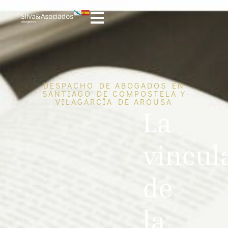
DESPACHO DE ABOGADOS EN
SANTIAGO DE COMPOSTELA Y
VILAGARCÍA DE AROUSA
La
vincul
de
la