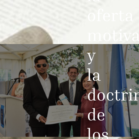
oferta
motiv
y
la
doctri
de
los