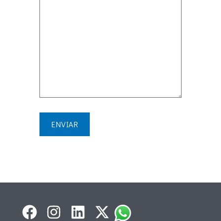
Name
*
Email
*
Message
*