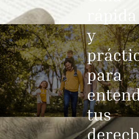
rápida
y
prácti
para
enten
tus
derech