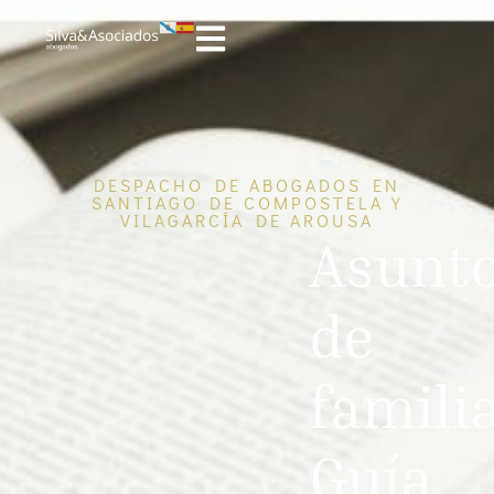
DESPACHO DE ABOGADOS EN
SANTIAGO DE COMPOSTELA Y
VILAGARCÍA DE AROUSA
Asunt
de
familia
Guía