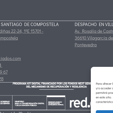
 SANTIAGO DE COMPOSTELA
DESPACHO EN VIL
iñas 22-24, 1ºE 15701 -
Av. Rosalía de Castr
ompostela
36610 Vilagarcía de
Pontevedra
ciados.com
24
9 67
28
Para ofrecer 
y/o acceder a
permitirá pr
en este sitio
característic