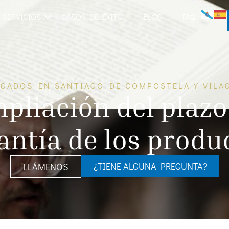
SERVICIOS
CASOS DE ÉXITO
BLOG
FAQ
GADOS EN SANTIAGO DE COMPOSTELA Y VILA
pliación del plazo
antía de los produ
¿TIENE ALGUNA PREGUNTA?
LLÁMENOS