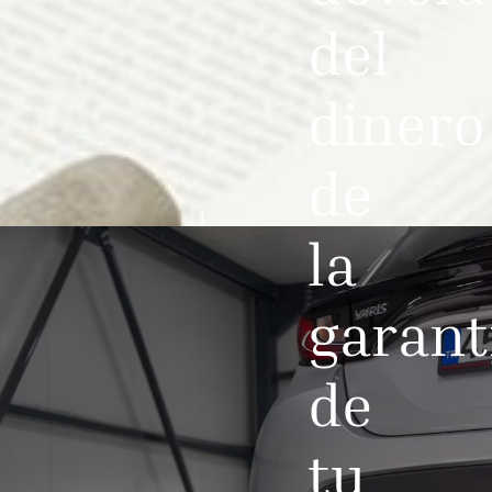
del
dinero
de
la
garant
de
tu