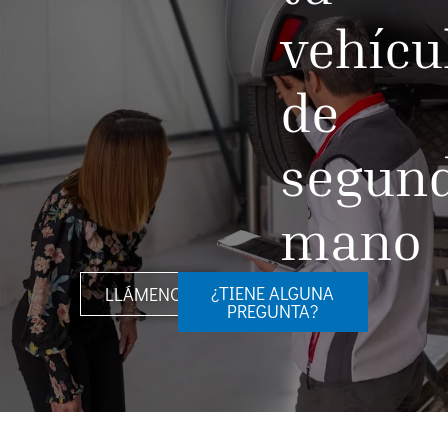
vehícu
de
segun
mano
¿TIENE ALGUNA
LLÁMENOS
PREGUNTA?