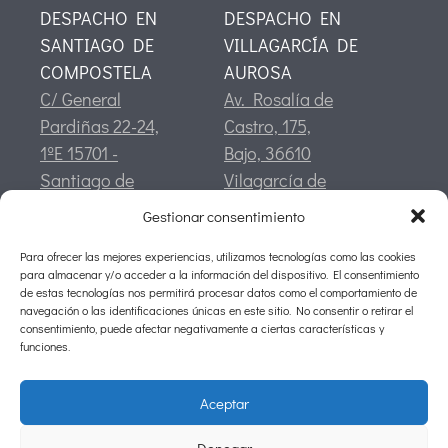
DESPACHO EN
DESPACHO EN
SANTIAGO DE
VILLAGARCÍA DE
COMPOSTELA
AUROSA
C/ General
Av. Rosalía de
Pardiñas 22-24,
Castro, 175,
1ºE 15701 -
Bajo, 36610
Santiago de
Vilagarcía de
Compostela
Arousa,
Gestionar consentimiento
Pontevedra
Para ofrecer las mejores experiencias, utilizamos tecnologías como las cookies
CONTACTO
para almacenar y/o acceder a la información del dispositivo. El consentimiento
info@silva-asociados.com
de estas tecnologías nos permitirá procesar datos como el comportamiento de
navegación o las identificaciones únicas en este sitio. No consentir o retirar el
Tlf:
981 94 04 24
consentimiento, puede afectar negativamente a ciertas características y
Móvil:
634 44 29 67
funciones.
Fax:
981 94 04 28
Aceptar
©2026 Silva Asociados
Denegar