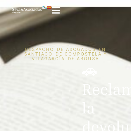
DESPACHO DE ABOGADOS EN
SANTIAGO DE COMPOSTELA Y
VILAGARCÍA DE AROUSA
🚗
Recla
la
devolu