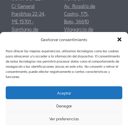
C/ General
Av. Rosalía de
Pardiñas 22-24,
Castro, 175,
1ºE 15701 -
Bajo, 36610
Santiago de
Vilagarcía de
Compostela
Arousa,
Gestionar consentimiento
Pontevedra
Para ofrecer las mejores experiencias, utilizamos tecnologías como las cookies
CONTACTO
para almacenar y/o acceder a la información del dispositivo. El consentimiento
info@silva-asociados.com
de estas tecnologías nos permitirá procesar datos como el comportamiento de
navegación o las identificaciones únicas en este sitio. No consentir o retirar el
Tlf:
981 94 04 24
consentimiento, puede afectar negativamente a ciertas características y
Móvil:
634 44 29 67
funciones.
Fax:
981 94 04 28
Aceptar
©2026 Silva Asociados
Denegar
Aviso Legal
Políitica de Privacidad
Ver preferencias
Cookies