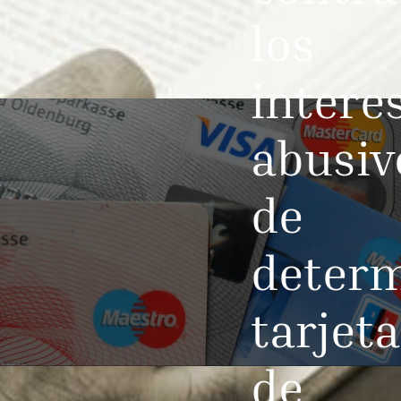
los
intere
abusiv
de
deter
tarjet
de