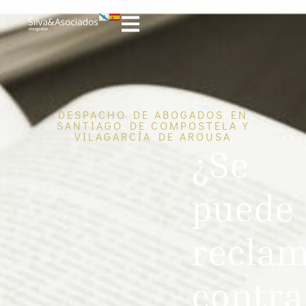
DESPACHO DE ABOGADOS EN
SANTIAGO DE COMPOSTELA Y
VILAGARCÍA DE AROUSA
¿Se
puede
recla
contra