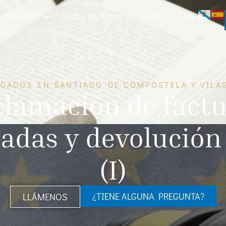
SERVICIOS
CASOS DE ÉXITO
BLOG
FAQ
GADOS EN SANTIAGO DE COMPOSTELA Y VILA
lamación de fact
adas y devolución 
(I)
¿TIENE ALGUNA PREGUNTA?
LLÁMENOS