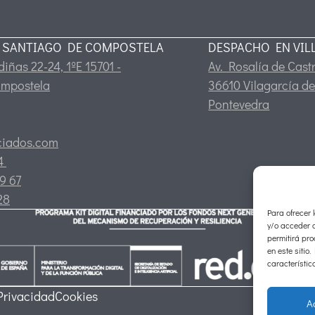
 SANTIAGO DE COMPOSTELA
DESPACHO EN VIL
iñas 22-24, 1ºE 15701 -
Av. Rosalía de Castr
ompostela
36610 Vilagarcía de
Pontevedra
ciados.com
24
9 67
28
Para ofrecer 
y/o acceder a
permitirá pr
en este sitio
característic
 Privacidad
Cookies
A