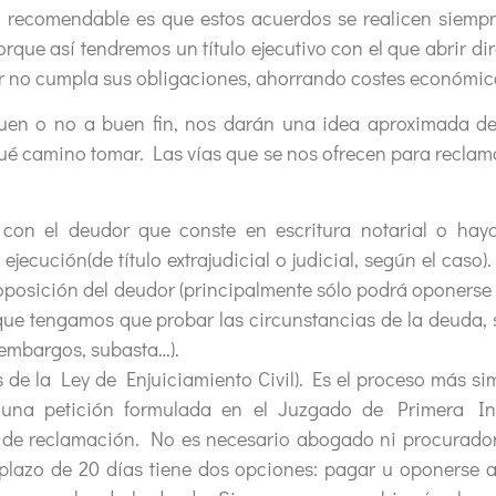
 recomendable es que estos acuerdos se realicen siempr
rque así tendremos un título ejecutivo con el que abrir d
or no cumpla sus obligaciones, ahorrando costes económic
guen o no a buen fin, nos darán una idea aproximada de 
qué camino tomar. Las vías que se nos ofrecen para recla
con el deudor que conste en escritura notarial o haya
jecución(de título extrajudicial o judicial, según el caso)
e oposición del deudor (principalmente sólo podrá oponerse
l que tengamos que probar las circunstancias de la deuda
(embargos, subasta…).
s de la Ley de Enjuiciamiento Civil). Es el proceso más si
e una petición formulada en el Juzgado de Primera Ins
de reclamación. No es necesario abogado ni procurador
plazo de 20 días tiene dos opciones: pagar u oponerse a