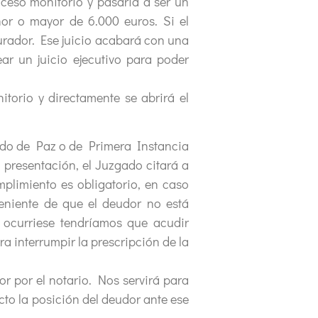
ceso monitorio y pasaría a ser un
or o mayor de 6.000 euros. Si el
urador. Ese juicio acabará con una
ar un juicio ejecutivo para poder
torio y directamente se abrirá el
gado de Paz o de Primera Instancia
 presentación, el Juzgado citará a
mplimiento es obligatorio, en caso
veniente de que el deudor no está
o ocurriese tendríamos que acudir
ra interrumpir la prescripción de la
r por el notario. Nos servirá para
cto la posición del deudor ante ese