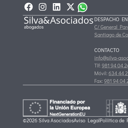
DESPACHO EN
C/ General Pard
Santiago de C
CONTACTO
info@silva-aso
Tlf:
981 94 04 
Móvil:
634 44 2
Fax:
981 94 04 
©2026 Silva Asociados
Aviso Legal
Políitica de