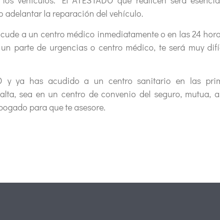
e los vehículos. El ATESTADO que realicen será esencia
o adelantar la reparación del vehículo.
ude a un centro médico inmediatamente o en las 24 horas 
 un parte de urgencias o centro médico, te será muy difí
 y ya has acudido a un centro sanitario en las prim
a, sea en un centro de convenio del seguro, mutua, asi
bogado para que te asesore.