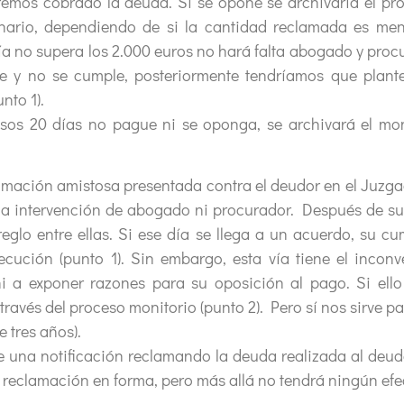
emos cobrado la deuda. Si se opone se archivaría el pro
nario, dependiendo de si la cantidad reclamada es men
tía no supera los 2.000 euros no hará falta abogado y proc
le y no se cumple, posteriormente tendríamos que plante
nto 1).
sos 20 días no pague ni se oponga, se archivará el moni
clamación amistosa presentada contra el deudor en el Juz
la intervención de abogado ni procurador. Después de su
eglo entre ellas. Si ese día se llega a un acuerdo, su cu
ecución (punto 1). Sin embargo, esta vía tiene el incon
i a exponer razones para su oposición al pago. Si ell
ravés del proceso monitorio (punto 2). Pero sí nos sirve pa
 tres años).
de una notificación reclamando la deuda realizada al deudo
 reclamación en forma, pero más allá no tendrá ningún efe