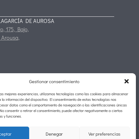
LAGARCÍA DE AUROSA
o, 175, Bajo,
 Arousa,
Gestionar consentimiento
las mejores experiencias, utilizamos tecnologías como las cookies para almacenar
 la información del dispositivo. El consentimiento de estas tecnologías nos
ocesar datos como el comportamiento de navegación o las identificaciones únicas
. No consentir o retirar el consentimiento, puede afectar negativamente a ciertas
as y funciones.
ceptar
Denegar
Ver preferencias