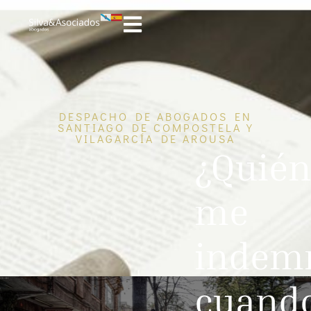
DESPACHO DE ABOGADOS EN
SANTIAGO DE COMPOSTELA Y
VILAGARCÍA DE AROUSA
¿Quién
me
indem
cuand