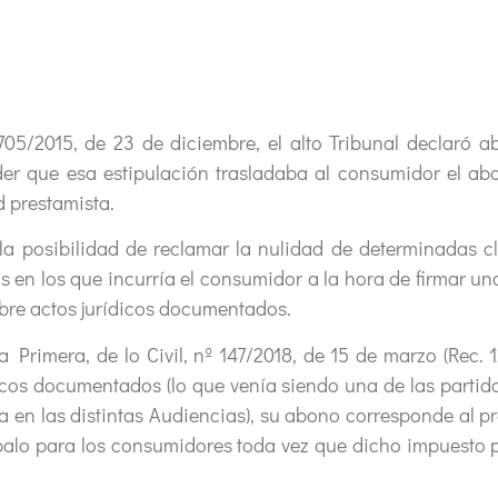
705/2015, de 23 de diciembre, el alto Tribunal declaró a
er que esa estipulación trasladaba al consumidor el a
d prestamista.
 la posibilidad de reclamar la nulidad de determinadas clá
 en los que incurría el consumidor a la hora de firmar un
obre actos jurídicos documentados.
 Primera, de lo Civil, nº 147/2018, de 15 de marzo (Rec. 12
dicos documentados (lo que venía siendo una de las parti
ba en las distintas Audiencias), su abono corresponde al p
palo para los consumidores toda vez que dicho impuesto p