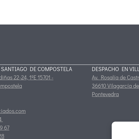
 SANTIAGO DE COMPOSTELA
DESPACHO EN VIL
iñas 22-24, 1ºE 15701 -
Av. Rosalía de Castr
ompostela
36610 Vilagarcía de
Pontevedra
ciados.com
24
9 67
28