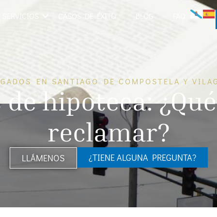
SERVICIOS
CASOS DE ÉXITO
BLOG
FAQ
GADOS EN SANTIAGO DE COMPOSTELA Y VILA
 de hipoteca: ¿Qu
reclamar?
¿TIENE ALGUNA PREGUNTA?
LLÁMENOS