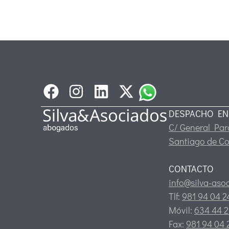
DESPACHO EN
C/ General Pard
Santiago de C
CONTACTO
info@silva-aso
Tlf:
981 94 04 
Móvil:
634 44 2
Fax:
981 94 04 